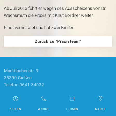
Ab Juli 2013 führt er wegen des Ausscheidens von Dr.
Wachsmuth die Praxis mit Knut Bördner weiter.
Er ist verheiratet und hat zwei Kinder.
Zurück zu "Praxisteam"
Marktlaubenstr. 9
35390 Gießen
Telefon 0641-34032
IMPRESSUM
DATENSCHUTZ
KONTAKT
TERMINWUNSCH VIA CLICKDOC
ZEITEN
ANRUF
TERMIN
KARTE